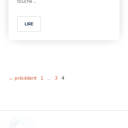
touché ...
LIRE
Page
Page
Page
←
précédent
1
…
3
4